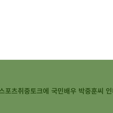
일간스포츠취중토크에 국민배우 박중훈씨 인