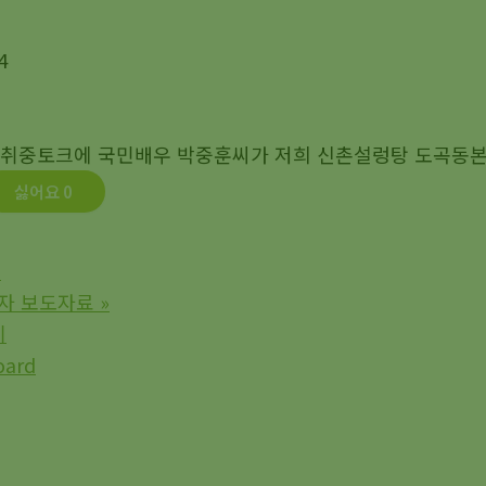
4
포츠취중토크에 국민배우 박중훈씨가 저희 신촌설렁탕 도곡동본
싫어요
0
호
자 보도자료
»
기
oard