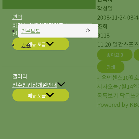
작성일
연혁
2008-11-24 08:4
하영호 신촌설렁탕연구소
조회
언론보도
언론보도
3118
11.20 일간스
메뉴 토글
방송
좋아요
0
인쇄
갤러리
«
우먼센스10월
전수창업점개설안내
시사오늘7월14일
목록보기
답글쓰
메뉴 토글
Powered by KB