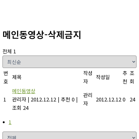
메인동영상-삭제금지
전체 1
번
작성
추
조
제목
작성일
호
자
천
회
메인동영상
관리
1
관리자
|
2012.12.12
|
추천 0
|
2012.12.12
0
24
자
조회 24
1